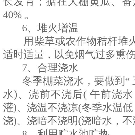
长发育；据在大棚黄瓜、番
40% 。
6、堆火增温
用柴草或农作物秸杆堆火
适时适量，以免烟气过多熏
7、合理浇水
冬季棚菜浇水，要做到“ 五
水)、浇前不浇后( 午前浇
灌)、浇温不浇凉(冬季水温
浇)、浇暗不浇明(浇暗水，不
8、利用贮水池贮热