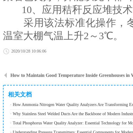
10、应用秸秆反应堆技术
采用该法标准化操作，冬天
温室大棚气温上升2～3℃。
2020/10/28 10:06:06
How to Maintain Good Temperature Inside Greenhouses in 
相关文档
· How Ammonia Nitrogen Water Quality Analyzers Are Transforming E
· Why Stainless Steel Welded Ducts Are the Backbone of Modern Industri
· Understanding Pressure Transmitters: Essential Components for Modern